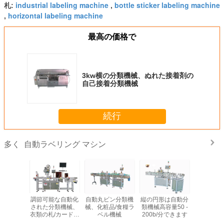
industrial labeling machine
bottle sticker labeling machine
札:
,
horizontal labeling machine
,
最高の価格で
3kw横の分類機械、ぬれた接着剤の
自己接着分類機械
続行
自動ラベリング マシン
多く
動分類機
調節可能な自動化
自動丸ビン分類機
縦の円形は自動分
丸ビンの
王冠/底の
された分類機械、
械、化粧品/食糧ラ
類機械高容量50 -
動分類機
易な操作
衣類の札/カードは
ベル機械
200b/分できます
定した
印字機を分類しま