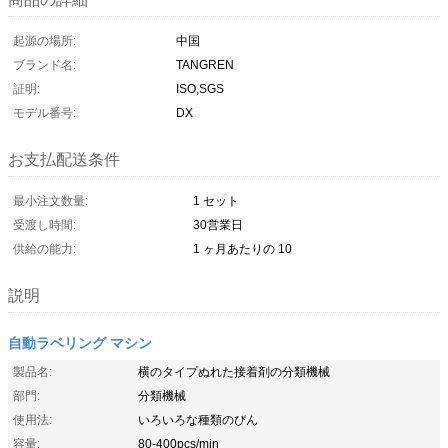
起源の場所:
中国
ブランド名:
TANGREN
証明:
ISO,SGS
モデル番号:
DX
お支払配送条件
最小注文数量:
1 セット
受渡し時間:
30営業日
供給の能力:
1 ヶ月あたりの 10
説明
自動ラベリング マシン
製品名:
横のタイプぬれた接着剤の分類機械
部門:
分類機械
使用法:
いろいろな種類のびん
容量:
80-400pcs/min