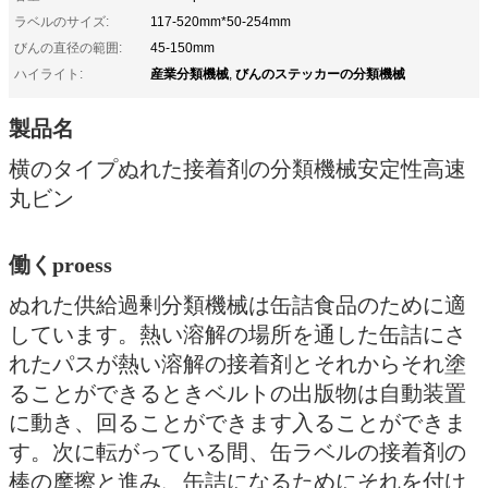
ラベルのサイズ:
117-520mm*50-254mm
びんの直径の範囲:
45-150mm
産業分類機械
びんのステッカーの分類機械
ハイライト:
,
製品名
横のタイプぬれた接着剤の分類機械安定性高速
丸ビン
働くproess
ぬれた供給過剰分類機械は缶詰食品のために適
しています。熱い溶解の場所を通した缶詰にさ
れたパスが熱い溶解の接着剤とそれからそれ塗
ることができるときベルトの出版物は自動装置
に動き、回ることができます入ることができま
す。次に転がっている間、缶ラベルの接着剤の
棒の摩擦と進み、缶詰になるためにそれを付け