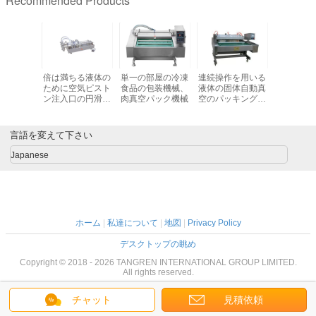
Recommended Products
液体の包
倍は満ちる液体の
単一の部屋の冷凍
連続操作を用いる
220v、200
直接のり
ために空気ピスト
食品の包装機械、
液体の固体自動真
の304ス
装機械
ン注入口の円滑な
肉真空パック機械
空のパッキング機
製の新鮮
運用の先頭に立ち
械
ュレッダー 食品
ました
工の
言語を変えて下さい
Japanese
ホーム
|
私達について
|
地図
|
Privacy Policy
デスクトップの眺め
Copyright © 2018 - 2026 TANGREN INTERNATIONAL GROUP LIMITED.
All rights reserved.
チャット
見積依頼