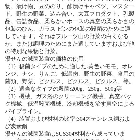
物、漬け物、豆ののり、酢漬けキャベツ、マスター
ド、野生の野菜、込み合い、大豆プロダクト、乳製
品、缶詰食品、柔らかいホースの真空の柔らかさの
包装のびん、ガラス ビンの包装の殺菌のために適
しています。それはフルーツ山の野菜の白くなる
か、または調理のためにまた適していますおよび他
の特別な果物と野菜。
湯せんの滅菌装置の価格の使用
（1）殺菌タイプのために適した:黄色いモモ、オレ
ンジ、ナシ、りんご、低温肉、野生の野菜、食用の
菌類、野菜、ピクルス、ピクルス、ピクルス、等。
（2）適当なタイプの殺菌:200g、250g、500g等
（3）機械、ガス浴のクリーニング機械、真空パッ
ク機械、低温殺菌機械、冷却機械を治す真空による
パイプライン。
（4）装置および材料の比率:304ステンレス鋼およ
び炭素鋼
湯せんの滅菌装置はSUS304材料から成っていま