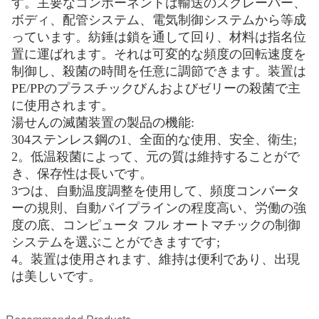
す。主要なコンポーネントは輸送のスクレーパー、
ボディ、配管システム、電気制御システムから等成
っています。紡錘は鎖を通して回り、材料は指名位
置に運ばれます。それは可変的な頻度の回転速度を
制御し、殺菌の時間を任意に調節できます。装置は
PE/PPのプラスチックびんおよびゼリーの殺菌で主
に使用されます。
湯せんの滅菌装置の製品の機能:
304ステンレス鋼の1、全面的な使用、安全、衛生;
2。低温殺菌によって、元の質は維持することがで
き、保存性は長いです。
3つは、自動温度調整を使用して、頻度コンバータ
ーの規則、自動パイプラインの程度高い、労働の強
度の底、コンピュータ フル オートマチックの制御
システムを選ぶことができますです;
4。装置は使用されます、維持は便利であり、出現
は美しいです。