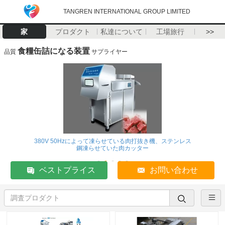
TANGREN INTERNATIONAL GROUP LIMITED
家
プロダクト
私達について
工場旅行
>>
食糧缶詰になる装置
品質
サプライヤー
380V 50Hzによって凍らせている肉打抜き機、ステンレス
鋼凍らせていた肉カッター
ベストプライス
お問い合わせ