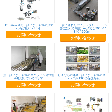
12.8kw昼食肉缶詰になる装置の頑丈
缶詰にされたパイナップル フルーツ
な高容量20 - 80t/日
缶詰になる装置4kw頑丈な29000 *
840 * 900mm
お問い合わせ
お問い合わせ
魚缶詰になる装置の生産ライン高性能
切りたての野菜缶詰になる装置のステ
を処理しているマグロ
ンレス鋼IP65の保護等級
お問い合わせ
お問い合わせ