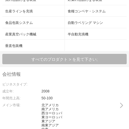
生産ラインを充填
食糧コンベヤ・システム
食品包装システム
自動ラベリング マシン
産業真空パック機械
半自動充填機
垂直包装機
すべてのプロダクト > を見て下さい;
会社情報
ビジネスタイプ:
成立年:
2008
年間売上高:
50-100
メイン市場:
北アメリカ
南アメリカ
西ヨーロッパ
東ヨーロッパ
東アジア
南東アジア