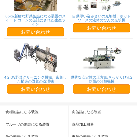
85kw新鮮な野菜缶詰になる装置のス
自動厚い込み合いの充填機、ホット
イート コーンの缶詰にされた生産ラ
ソースの液体のびんの充填機
イン
お問い合わせ
お問い合わせ
4.2KW野菜クリーニング機械、密集し
優秀な安定性の正方形/きっかりびん2
た構造の野菜の洗濯機
側面の分類機械
お問い合わせ
お問い合わせ
食糧缶詰になる装置
肉缶詰になる装置
フルーツの缶詰になる装置
食品加工機器
魚の缶詰になる装置
野菜の缶詰になる装置