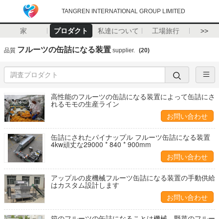
TANGREN INTERNATIONAL GROUP LIMITED
家
プロダクト
私達について
工場旅行
>>
フルーツの缶詰になる装置
品質
supplier.
(20)
高性能のフルーツの缶詰になる装置によって缶詰にさ
れるモモの生産ライン
お問い合わせ
缶詰にされたパイナップル フルーツ缶詰になる装置
4kw頑丈な29000 * 840 * 900mm
お問い合わせ
アップルの皮機械フルーツ缶詰になる装置の手動供給
はカスタム設計します
お問い合わせ
箱のフルーツの缶詰になることは機械、野菜のフルー