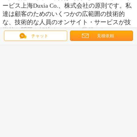
ービス上海Duxia Co.、株式会社の原則です。私
達は顧客のためのいくつかの広範囲の技術的
な、技術的な人員のオンサイト・サービスが技
術的な問題を解決するために装備されていま
チャット
見積依頼
す。私達の会社は取付けのフル レンジをおよび
依託、維持、訓練、技術的な助言および他の売
出し前および売り上げ後のサービス提供しま
す。先端技術、信頼できる質、適正価格および
完全な売り上げ後のサービスは最もよい製品と
サービスを得させます。
industrial labeling machine
bottle sticker labeling machine
札:
,
horizontal labeling machine
,
最高の価格で
丸ビンの回転式自動分類機械高速安