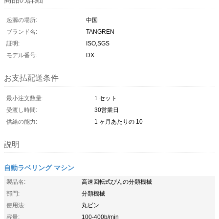
起源の場所:
中国
ブランド名:
TANGREN
証明:
ISO,SGS
モデル番号:
DX
お支払配送条件
最小注文数量:
1 セット
受渡し時間:
30営業日
供給の能力:
1 ヶ月あたりの 10
説明
自動ラベリング マシン
製品名:
高速回転式びんの分類機械
部門:
分類機械
使用法:
丸ビン
容量:
100-400b/min