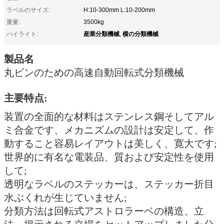
ラベルのサイズ:
H:10-300mm L:10-200mm
重量:
3500kg
産業分類機械
横の分類機械
ハイライト:
,
製品名
丸ビンのための高速自動回転式分類機械
主要特点:
装置の全面的な材料はステンレス鋼そしてアル
ミ合金です、メカニズムの設計は安定して、作
動すること容易レイアウトは美しく、寛大です;
世界的に有名な電装品、質および安定性を使用
して;
透明なラベルのステッカーは、ステッカー折目
水ぶくれが生じていません;
分類方法は回転式アストロラーベの構造、立