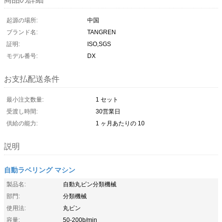
起源の場所:
中国
ブランド名:
TANGREN
証明:
ISO,SGS
モデル番号:
DX
お支払配送条件
最小注文数量:
1 セット
受渡し時間:
30営業日
供給の能力:
1 ヶ月あたりの 10
説明
自動ラベリング マシン
製品名:
自動丸ビン分類機械
部門:
分類機械
使用法:
丸ビン
容量:
50-200b/min