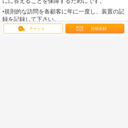
にに答えることを保障するためにです。
•規則的な訪問を各顧客に年に一度し、装置の記
録を記録して下さい。
チャット
見積依頼
最高の価格で
自動丸ビン分類機械、化粧品/食糧ラ
ベル機械
続行
自動ラベリング マシン
多く
丸ビンの回転式自
正方形の食糧油壷
上面の自動分類機
丸ビンの