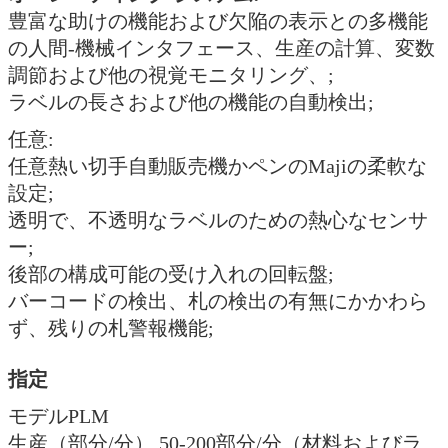
豊富な助けの機能および欠陥の表示との多機能
の人間-機械インタフェース、生産の計算、変数
調節および他の視覚モニタリング、;
ラベルの長さおよび他の機能の自動検出;
任意:
任意熱い切手自動販売機かペンのMajiの柔軟な
設定;
透明で、不透明なラベルのための熱心なセンサ
ー;
後部の構成可能の受け入れの回転盤;
バーコードの検出、札の検出の有無にかかわら
ず、残りの札警報機能;
指定
モデルPLM
生産（部分/分） 50-200部分/分（材料およびラ