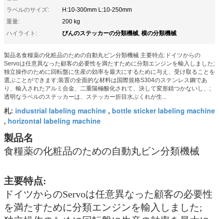
ラベルのサイズ:
H:10-300mm L:10-250mm
重量:
200 kg
びんのステッカーの分類機械
横の分類機械
ハイライト:
,
製品名食糧薬の化粧品のための自動丸ビン分類機械 主要特点:ドイツからの
Servoは任意異なった顧客の必要性を満たすために分類エンジンを輸入しました;
独立操作のために回転盤に生産の効率を最大にするために与え、受け取ることを
選ぶことができます;装置の全面的な材料は国際規格S304のステンレス鋼であ
り、輸入されたアルミ合金、二重陽極酸化されて、決して変形錆つかないし、;
透明なラベルのステッカーは、ステッカー折目水ぶくれが生...
industrial labeling machine
bottle sticker labeling machine
札:
,
horizontal labeling machine
,
製品名
食糧薬の化粧品のための自動丸ビン分類機械
主要特点:
ドイツからのServoは任意異なった顧客の必要性
を満たすために分類エンジンを輸入しました;