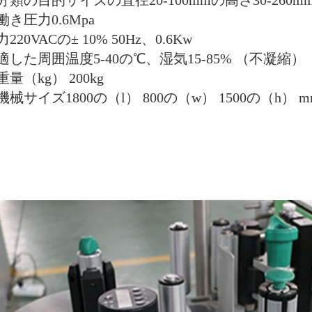
分類の目的サイズの直径20-100mmの高さ30-260m
働き圧力0.6Mpa
力220VACの± 10% 50Hz、0.6Kw
適した周囲温度5-40の℃、湿気15-85% （不凝縮）
重量（kg） 200kg
機械サイズ1800の（l） 800の（w） 1500の（h） m