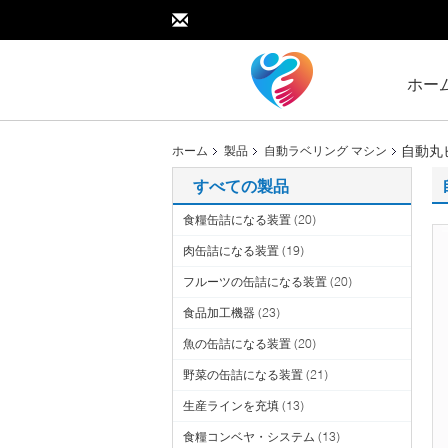
ホー
自動丸
ホーム
製品
自動ラベリング マシン
すべての製品
食糧缶詰になる装置
(20)
肉缶詰になる装置
(19)
フルーツの缶詰になる装置
(20)
食品加工機器
(23)
魚の缶詰になる装置
(20)
野菜の缶詰になる装置
(21)
生産ラインを充填
(13)
食糧コンベヤ・システム
(13)