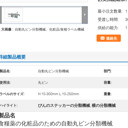
最小注文数量:
受渡し時間:
供給の能力:
大画像 :
自動丸ビン分類機械、化粧品/食糧ラベル機械
連絡先
詳細製品概要
製品名:
自動丸ビン分類機械
部門:
使用法:
丸ビン
容量:
ラベルのサイズ:
H:10-300mm L:10-250mm
重量:
びんのステッカーの分類機械
横の分類機械
ハイライト:
,
製品名
食糧薬の化粧品のための自動丸ビン分類機械