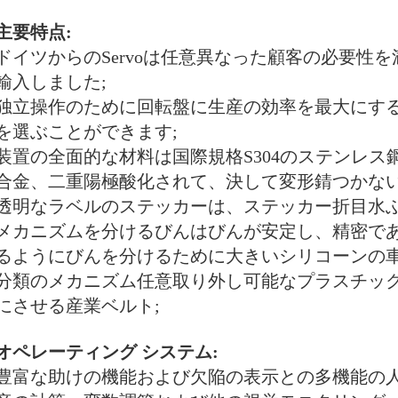
主要特点:
ドイツからのServoは任意異なった顧客の必要性
輸入しました;
独立操作のために回転盤に生産の効率を最大にす
を選ぶことができます;
装置の全面的な材料は国際規格S304のステンレ
合金、二重陽極酸化されて、決して変形錆つかない
透明なラベルのステッカーは、ステッカー折目水ぶ
メカニズムを分けるびんはびんが安定し、精密で
るようにびんを分けるために大きいシリコーンの
分類のメカニズム任意取り外し可能なプラスチック
にさせる産業ベルト;
オペレーティング システム:
豊富な助けの機能および欠陥の表示との多機能の人