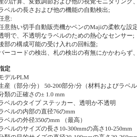
産の計算、変数調節および他の視覚モニタリング、
ラベルの長さおよび他の機能の自動検出;
任意:
任意熱い切手自動販売機かペンのMajiの柔軟な設定
透明で、不透明なラベルのための熱心なセンサー;
後部の構成可能の受け入れの回転盤;
バーコードの検出、札の検出の有無にかかわらず、
指定
モデルPLM
生産（部分/分） 50-200部分/分（材料およびラ
分類の正確さの± 1.0 mm
ラベルのタイプ ステッカー、透明か不透明
ラベルの内部の直径76のmm
ラベルの外径350のmm （最高）
ラベルのサイズの長さ10-300mmの高さ10-250mm