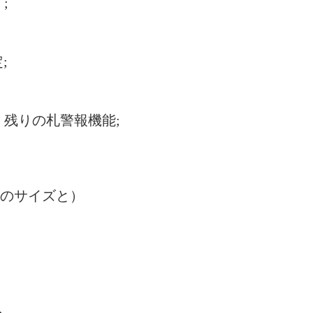
;
;
残りの札警報機能;
ベルのサイズと）