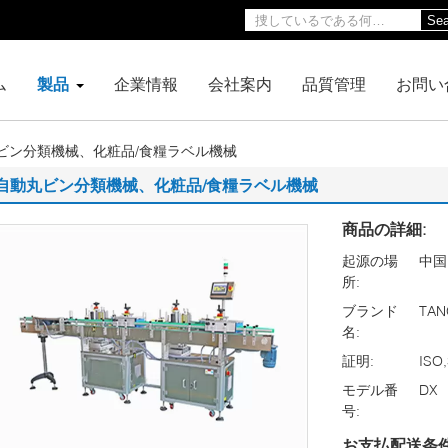
Sea
ム
製品
企業情報
会社案内
品質管理
お問い
ビン分類機械、化粧品/食糧ラベル機械
自動丸ビン分類機械、化粧品/食糧ラベル機械
商品の詳細:
起源の場
中国
所:
ブランド
TAN
名:
証明:
ISO
モデル番
DX
号:
お支払配送条件