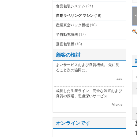
食品包装システム
(21)
自動ラベリング マシン
(19)
産業真空パック機械
(16)
半自動充填機
(17)
垂直包装機
(16)
顧客の検討
よいサービスおよび良質機械。 先に見
ること次の協同に。
—— zac
成長した生産ライン、完全な装置および
良質の厚遇、思慮深いサービス
—— Mickle
オンラインです