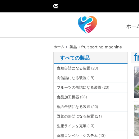
ホー
fruit sorting machine
ホーム
製品
f
すべての製品
(1
食糧缶詰になる装置
(20)
肉缶詰になる装置
(19)
フルーツの缶詰になる装置
(20)
食品加工機器
(23)
魚の缶詰になる装置
(20)
野菜の缶詰になる装置
(21)
生産ラインを充填
(13)
食糧コンベヤ・システム
(13)