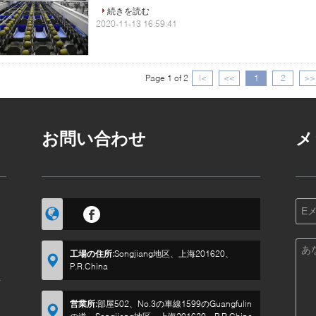
続きを読む
2020-11-13 16:59:41
Page 1 of 2
|<
<<
1
2
>>
お問い合わせ
メ
ラ
工場の住所:
Songjiang地区、上海201620、
P.R.China
要
営業所:
部屋502、No.3の車線1599のGuangfulin