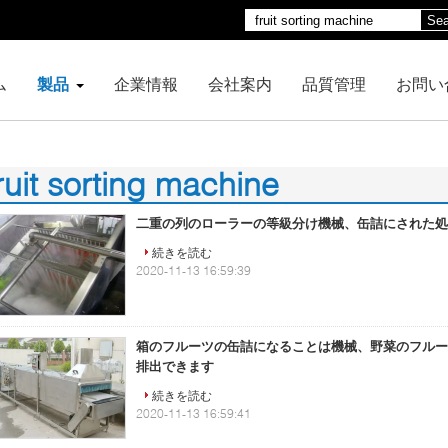
Sea
ム
製品
企業情報
会社案内
品質管理
お問い
ruit sorting machine
2)
二重の列のローラーの等級分け機械、缶詰にされた処
続きを読む
2020-11-13 16:59:39
箱のフルーツの缶詰になることは機械、野菜のフルー
排出できます
続きを読む
2020-11-13 16:59:41