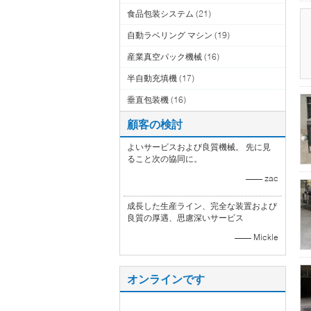
食品包装システム
(21)
自動ラベリング マシン
(19)
産業真空パック機械
(16)
半自動充填機
(17)
垂直包装機
(16)
顧客の検討
よいサービスおよび良質機械。 先に見
ること次の協同に。
—— zac
成長した生産ライン、完全な装置および
良質の厚遇、思慮深いサービス
—— Mickle
オンラインです