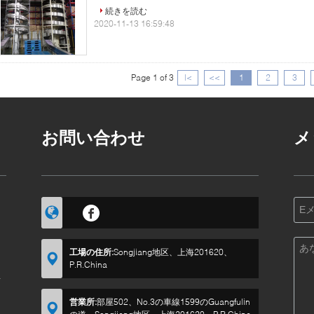
続きを読む
2020-11-13 16:59:48
Page 1 of 3
|<
<<
1
2
3
お問い合わせ
メ
ラ
工場の住所:
Songjiang地区、上海201620、
P.R.China
要
営業所:
部屋502、No.3の車線1599のGuangfulin