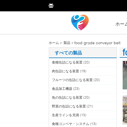
ホー
food grade conveyor belt
ホーム
製品
f
すべての製品
(2
食糧缶詰になる装置
(20)
肉缶詰になる装置
(19)
フルーツの缶詰になる装置
(20)
食品加工機器
(23)
魚の缶詰になる装置
(20)
野菜の缶詰になる装置
(21)
生産ラインを充填
(13)
食糧コンベヤ・システム
(13)