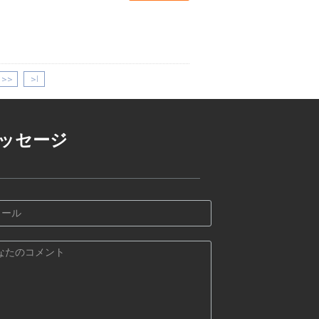
>>
>|
ッセージ