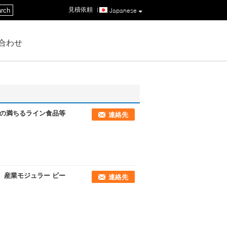
見積依頼
|
rch
Japanese
合わせ
クの満ちるライン食品等
連絡先
、産業モジュラー ビー
連絡先