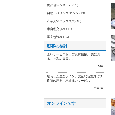
食品包装システム
(21)
自動ラベリング マシン
(19)
産業真空パック機械
(16)
半自動充填機
(17)
垂直包装機
(16)
顧客の検討
よいサービスおよび良質機械。 先に見
ること次の協同に。
—— zac
成長した生産ライン、完全な装置および
良質の厚遇、思慮深いサービス
—— Mickle
オンラインです