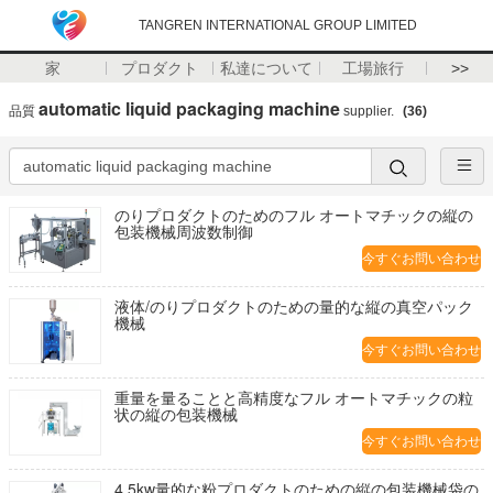
TANGREN INTERNATIONAL GROUP LIMITED
家
プロダクト
私達について
工場旅行
>>
automatic liquid packaging machine
品質
supplier.
(36)
のりプロダクトのためのフル オートマチックの縦の
包装機械周波数制御
今すぐお問い合わせ
液体/のりプロダクトのための量的な縦の真空パック
機械
今すぐお問い合わせ
重量を量ることと高精度なフル オートマチックの粒
状の縦の包装機械
今すぐお問い合わせ
4.5kw量的な粉プロダクトのための縦の包装機械袋の