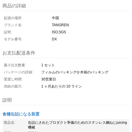
商品の詳細
起源の場所:
中国
ブランド名:
TANGREN
証明:
ISO,SGS
モデル番号:
DX
お支払配送条件
最小注文数量:
1 セット
パッケージの詳細:
フィルムのパッキングか木箱のパッキング
受渡し時間:
30営業日
供給の能力:
1 ヶ月あたりの 10 ライン
説明
食糧缶詰になる装置
製品名:
缶詰にされたプロダクト準備のためのステンレス鋼ねじjuicing
機械