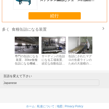
機械
続行
食糧缶詰になる装置
多く
商業食糧缶
専門の缶詰になる
サーディンの缶詰
缶詰にされたマグ
生産ライ
装置の切
装置、30kw食糧
になる工場装置、
ロの生産ラインの
している8
フルーツ/
缶詰になる機械を
頑丈な自動缶詰に
ための大規模の食
糧缶詰に
産ライン
処理しているサバ
なる機械
糧缶詰になる装置
によって
れるスイー
ン
言語を変えて下さい
Japanese
ホーム
|
私達について
|
地図
|
Privacy Policy