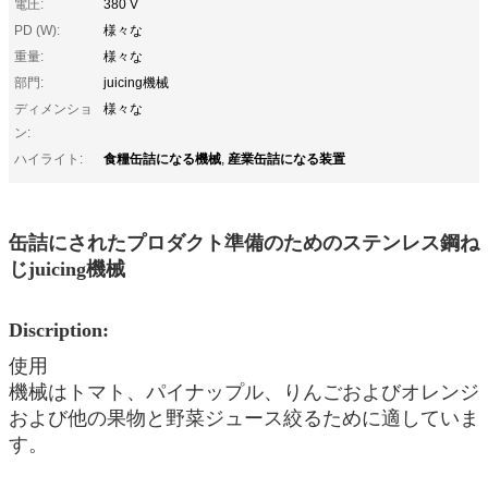
電圧:
380 V
PD (W):
様々な
重量:
様々な
部門:
juicing機械
ディメンショ
様々な
ン:
食糧缶詰になる機械
産業缶詰になる装置
ハイライト:
,
缶詰にされたプロダクト準備のためのステンレス鋼ね
じjuicing機械
Discription:
使用
機械はトマト、パイナップル、りんごおよびオレンジ
および他の果物と野菜ジュース絞るために適していま
す。