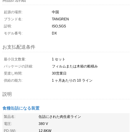
起源の場所:
中国
ブランド名:
TANGREN
証明:
ISO,SGS
モデル番号:
DX
お支払配送条件
最小注文数量:
1 セット
パッケージの詳細:
フィルムまたは木箱の船積み
受渡し時間:
30営業日
供給の能力:
1 ヶ月あたりの 10 ライン
説明
食糧缶詰になる装置
製品名:
缶詰にされた肉生産ライン
電圧:
380 V
PD (W):
12.8KW