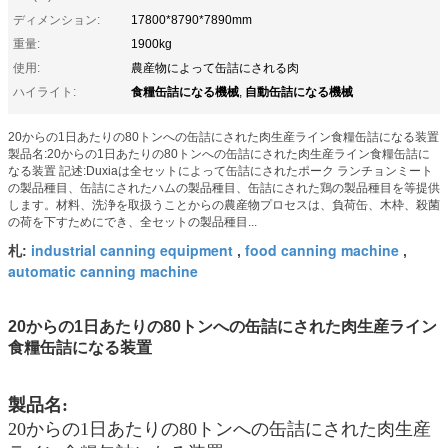
ディメンション:
17800*8790*7890mm
重量:
1900kg
使用:
農産物によって缶詰にされる肉
食糧缶詰になる機械
自動缶詰になる機械
ハイライト:
,
20からの1日あたりの80トンへの缶詰にされた肉生産ライン食糧缶詰になる装置
製品名:20からの1日あたりの80トンへの缶詰にされた肉生産ライン食糧缶詰に
なる装置 記述:Duxiaは全セットによって缶詰にされたポーク ランチョンミート
の製品種目、缶詰にされたハムの製品種目、缶詰にされた鶏の製品種目を等提供
します。材料、洗浄を取扱うことからの農産物プロセスは、負荷缶、木枠、殺菌
の荷を下すためにでき、全セットの製品種目...
industrial canning equipment
food canning machine
札:
,
,
automatic canning machine
20からの1日あたりの80トンへの缶詰にされた肉生産ライン
食糧缶詰になる装置
製品名:
20からの1日あたりの80トンへの缶詰にされた肉生産