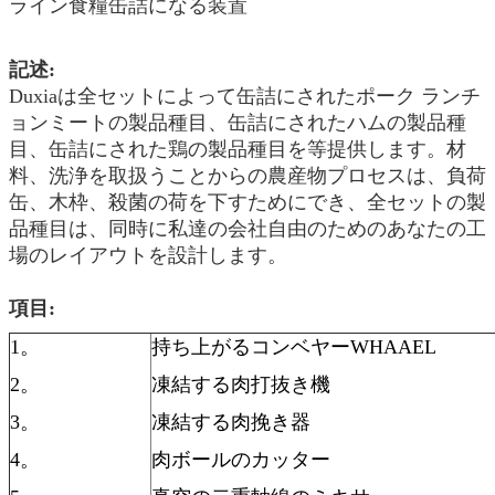
ライン食糧缶詰になる装置
記述:
Duxiaは全セットによって缶詰にされたポーク ランチ
ョンミートの製品種目、缶詰にされたハムの製品種
目、缶詰にされた鶏の製品種目を等提供します。材
料、洗浄を取扱うことからの農産物プロセスは、負荷
缶、木枠、殺菌の荷を下すためにでき、全セットの製
品種目は、同時に私達の会社自由のためのあなたの工
場のレイアウトを設計します。
項目:
1。
持ち上がるコンベヤーWHAAEL
2。
凍結する肉打抜き機
3。
凍結する肉挽き器
4。
肉ボールのカッター