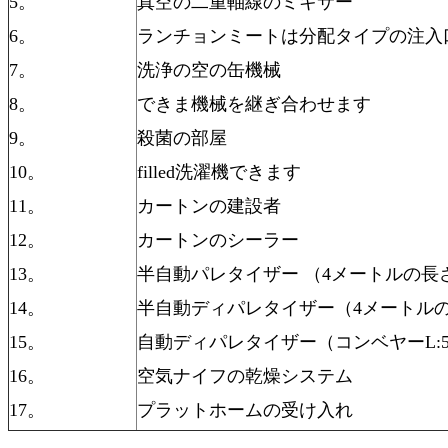
5。
真空の二重軸線のミキサー
6。
ランチョンミートは分配タイプの注入
7。
洗浄の空の缶機械
8。
できま機械を継ぎ合わせます
9。
殺菌の部屋
10。
filled洗濯機できます
11。
カートンの建設者
12。
カートンのシーラー
13。
半自動パレタイザー （4メートルの長
14。
半自動ディパレタイザー（4メートル
15。
自動ディパレタイザー（コンベヤーL:5m
16。
空気ナイフの乾燥システム
17。
プラットホームの受け入れ