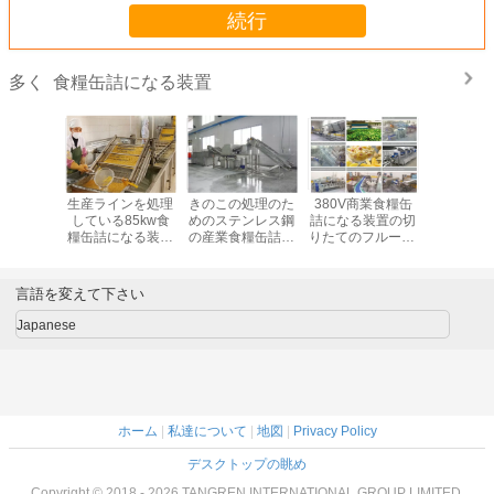
続行
食糧缶詰になる装置
多く
生産ラインを処理
きのこの処理のた
380V商業食糧缶
生産ライ
している85kw食
めのステンレス鋼
詰になる装置の切
している8
糧缶詰になる装置
の産業食糧缶詰に
りたてのフルーツ/
糧缶詰に
によって缶詰にさ
なる装置
野菜生産ライン
によって
れるスイート コー
れるスイー
ン
ン
言語を変えて下さい
Japanese
ホーム
|
私達について
|
地図
|
Privacy Policy
デスクトップの眺め
Copyright © 2018 - 2026 TANGREN INTERNATIONAL GROUP LIMITED.