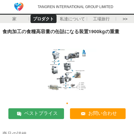
TANGREN INTERNATIONAL GROUP LIMITED
家
プロダクト
私達について
工場旅行
>>
食肉加工の食糧高容量の缶詰になる装置1900kgの重量
ベストプライス
お問い合わせ
商品の詳細