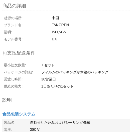
商品の詳細
起源の場所:
中国
ブランド名:
TANGREN
証明:
ISO,SGS
モデル番号:
DX
お支払配送条件
最小注文数量:
1 セット
パッケージの詳細:
フィルムのパッキングか木箱のパッキング
受渡し時間:
30営業日
供給の能力:
1日あたりの1セット
説明
食品包装システム
製品名:
自動折りたたみおよびシーリング機械
電圧:
380 V