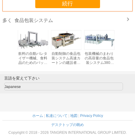
続行
食品包装システム
多く
箱のパッ
飲料の自動パレタ
自動制御の食品包
包装機械のまわり
電気制御
械、高速
イザー機械、食料
装システム高速カ
の高容量の食品包
のシステ
装装置
品のためのパッキ
ートンの建設者機
装システム380V
て満たさ
ング機械
械
覆い
ディパレ
機械で
言語を変えて下さい
Japanese
ホーム
|
私達について
|
地図
|
Privacy Policy
デスクトップの眺め
Copyright © 2018 - 2026 TANGREN INTERNATIONAL GROUP LIMITED.