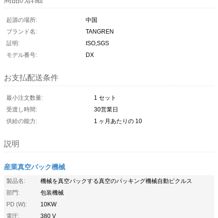
起源の場所:
中国
ブランド名:
TANGREN
証明:
ISO,SGS
モデル番号:
DX
お支払配送条件
最小注文数量:
1 セット
受渡し時間:
30営業日
供給の能力:
1 ヶ月あたりの 10
説明
産業真空パック機械
製品名:
機械を真空パックする真空のパッキング機械自動ピクルス
部門:
包装機械
PD (W):
10KW
電圧:
380 V