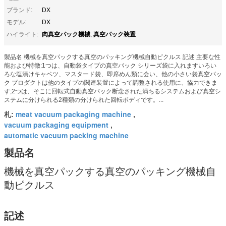
ブランド:
DX
モデル:
DX
肉真空パック機械
真空パック装置
ハイライト:
,
製品名 機械を真空パックする真空のパッキング機械自動ピクルス 記述 主要な性
能および特徴:1つは、自動袋タイプの真空パック シリーズ袋に入れますいろい
ろな塩漬けキャベツ、マスタード袋、即席めん類に会い、他の小さい袋真空パッ
ク プロダクトは他のタイプの関連装置によって調整される使用に、協力できま
す;2つは、そこに回転式自動真空パック断念された満ちるシステムおよび真空シ
ステムに分けられる2種類の分けられた回転ボディです。...
meat vacuum packaging machine
札:
,
vacuum packaging equipment
,
automatic vacuum packing machine
製品名
機械を真空パックする真空のパッキング機械自
動ピクルス
記述