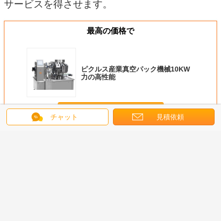
サービスを得させます。
最高の価格で
ピクルス産業真空パック機械10KW
力の高性能
続行
チャット
見積依頼
産業真空パック機械
多く
二重部屋が付いて
産業真空パック機
小さい工場のため
二重部屋
いる自動産業真空
械高い純度のエア
のステンレス鋼の
いる自動
パック機械ステン
ー バッグを満たす
産業真空パック機
パック機
レス鋼
750Wガス
械
レス