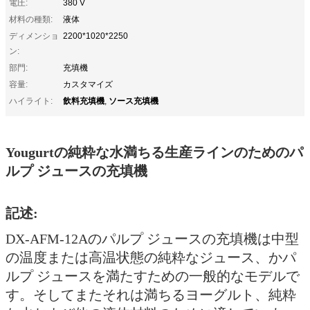
電圧:
380 V
材料の種類:
液体
ディメンショ
2200*1020*2250
ン:
部門:
充填機
容量:
カスタマイズ
飲料充填機
ソース充填機
ハイライト:
,
Yougurtの純粋な水満ちる生産ラインのためのパ
ルプ ジュースの充填機
記述:
DX-AFM-12Aのパルプ ジュースの充填機は中型
の温度または高温状態の純粋なジュース、かパ
ルプ ジュースを満たすための一般的なモデルで
す。そしてまたそれは満ちるヨーグルト、純粋