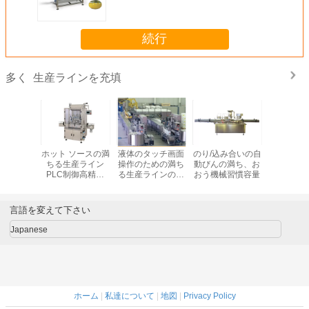
填機
続行
生産ラインを充填
多く
イサーの
ホット ソースの満
液体のタッチ画面
のり/込み合いの自
自動厚い
産ライン
ちる生産ライン
操作のための満ち
動びんの満ち、お
の充填機
量を量る
PLC制御高精度
る生産ラインの重
おう機械習慣容量
ソースの
び充填機
ISOの証明
量を量る自動車
んの充
言語を変えて下さい
Japanese
ホーム
|
私達について
|
地図
|
Privacy Policy