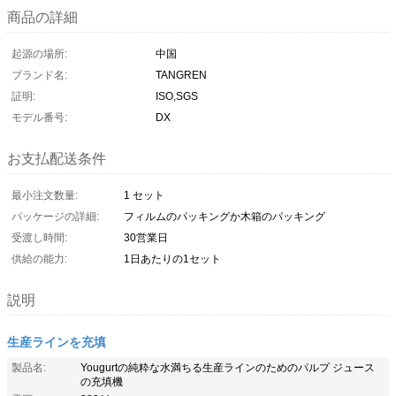
商品の詳細
起源の場所:
中国
ブランド名:
TANGREN
証明:
ISO,SGS
モデル番号:
DX
お支払配送条件
最小注文数量:
1 セット
パッケージの詳細:
フィルムのパッキングか木箱のパッキング
受渡し時間:
30営業日
供給の能力:
1日あたりの1セット
説明
生産ラインを充填
製品名:
Yougurtの純粋な水満ちる生産ラインのためのパルプ ジュース
の充填機