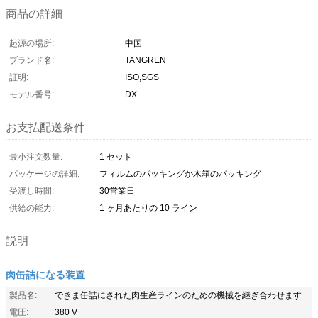
商品の詳細
起源の場所:
中国
ブランド名:
TANGREN
証明:
ISO,SGS
モデル番号:
DX
お支払配送条件
最小注文数量:
1 セット
パッケージの詳細:
フィルムのパッキングか木箱のパッキング
受渡し時間:
30営業日
供給の能力:
1 ヶ月あたりの 10 ライン
説明
肉缶詰になる装置
製品名:
できま缶詰にされた肉生産ラインのための機械を継ぎ合わせます
電圧:
380 V