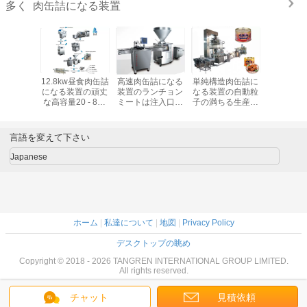
肉缶詰になる装置
多く
12.8kw昼食肉缶詰
高速肉缶詰になる
単純構造肉缶詰に
12.8kw
になる装置の頑丈
装置のランチョン
なる装置の自動粒
になる装
な高容量20 - 80t/
ミートは注入口機
子の満ちる生産ラ
な高容量20 
日
械に掃除機をかけ
イン
日
ることができます
言語を変えて下さい
Japanese
ホーム
|
私達について
|
地図
|
Privacy Policy
デスクトップの眺め
Copyright © 2018 - 2026 TANGREN INTERNATIONAL GROUP LIMITED.
All rights reserved.
チャット
見積依頼