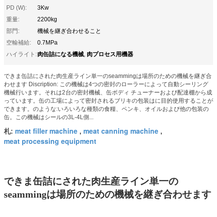
PD (W):
3Kw
重量:
2200kg
部門:
機械を継ぎ合わせること
空輸補給:
0.7MPa
肉缶詰になる機械
肉プロセス用機器
ハイライト:
,
できま缶詰にされた肉生産ライン単一のseammingは場所のための機械を継ぎ合
わせます Discription: この機械は4つの密封のローラーによって自動シーリング
機械行います。それは2台の密封機械、缶ボディ チューナーおよび配達棚から成
っています。缶の工場によって密封されるブリキの包装はに目的使用することが
できます。のような:いろいろな種類の食糧、ペンキ、オイルおよび他の包装の
缶。この機械はシールの3L-4L側...
meat filler machine
meat canning machine
札:
,
,
meat processing equipment
できま缶詰にされた肉生産ライン単一の
seammingは場所のための機械を継ぎ合わせます